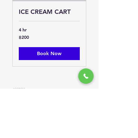
ICE CREAM CART
4 hr
200
฿200
บาท
ไทย
Book Now
ADDR
ESS
181 หมู่ 5
ต.สวนส้ม
อ.บ้านแพ้ว
จ.สมุทรสาคร
74120
HOURS
OPEN DAILY
9A
M-5PM
CONTACT