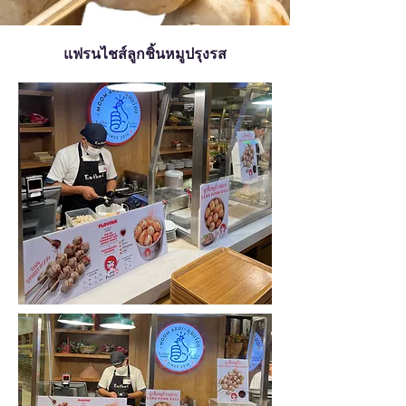
แฟรนไชส์ลูกชิ้นหมูปรุงรส